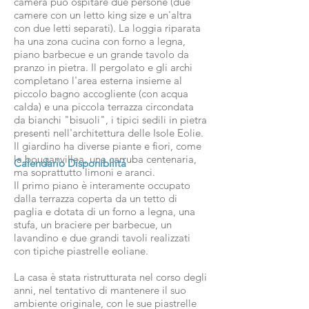
camera può ospitare due persone (due
camere con un letto king size e un'altra
con due letti separati). La loggia riparata
ha una zona cucina con forno a legna,
piano barbecue e un grande tavolo da
pranzo in pietra. Il pergolato e gli archi
completano l'area esterna insieme al
piccolo bagno accogliente (con acqua
calda) e una piccola terrazza circondata
da bianchi "bisuoli", i tipici sedili in pietra
presenti nell'architettura delle Isole Eolie.
Il giardino ha diverse piante e fiori, come
la bouganvillea, una carruba centenaria,
Calendario Disponibilità
ma soprattutto limoni e aranci.
Il primo piano è interamente occupato
dalla terrazza coperta da un tetto di
paglia e dotata di un forno a legna, una
stufa, un braciere per barbecue, un
lavandino e due grandi tavoli realizzati
con tipiche piastrelle eoliane.
La casa è stata ristrutturata nel corso degli
anni, nel tentativo di mantenere il suo
ambiente originale, con le sue piastrelle