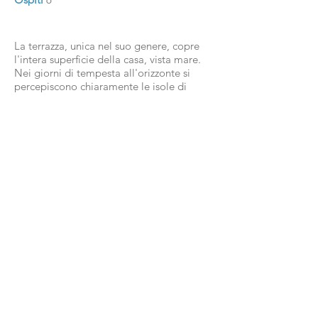
La terrazza, unica nel suo genere, copre
l'intera superficie della casa, vista mare.
Nei giorni di tempesta all'orizzonte si
percepiscono chiaramente le isole di
Lipari, Salina, Alicudi e Filicudi, e se si è
fortunati si può facilmente vedere anche
la costa della Sicilia e della Calabria, con
la cima innevata dell'Etna.
Come sull'isola, l'acqua dolce è davvero
preziosa e dovrebbe essere usata con
cura, ogni casa è dotata di un proprio
serbatoio collegato alle principali opere
idriche dell'isola, fornito settimanalmente
da una nave cisterna. Anche se il
serbatoio di Ca'Drautto è abbastanza
grande da soddisfare le esigenze degli
ospiti, si consiglia di non sprecare l'acqua.
Gli animali domestici sono ammessi, ma
gli ospiti sono pregati di avvisare in