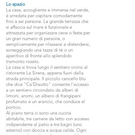
Lo spazio
La casa, accogliente e immersa nel verde,
è arredata per ospitare comodamente
fino a sei persone. La grande terrazza che
si affaccia sul mare è funzionale e
attrezzata per organizzare cene o feste per
un gran numero di persone, o
semplicemente per rilassarsi e distendersi,
sorseggiando una tazza di tè o un
aperitivo di fronte allo splendido
tramonto rosato.
La casa si trova lungo il sentiero vicino al
ristorante La Sirena, appena fuori dalla
strada principale. Il piccolo cancello blu
che dice "Ca'Drautto" consente l'accesso
a un sentiero circondato da alberi di
limoni, aromi, un albero di frangipani
profumato e un arancio, che conduce al
portico.
Al piano terra ci sono una cucina
abitabile, tre camere da letto con accesso
indipendente al patio e tre bagni (uno
esterno) con doccia e acqua calda. Ogni