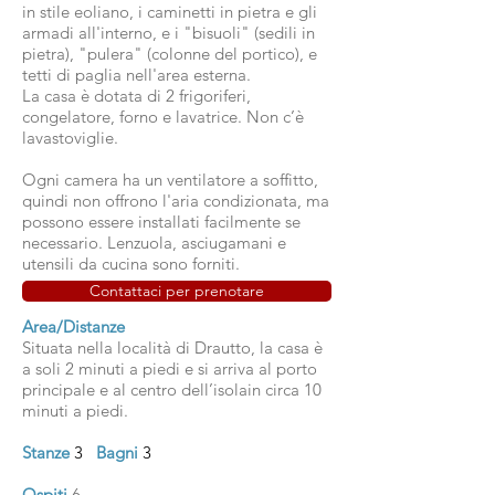
in stile eoliano, i caminetti in pietra e gli
armadi all'interno, e i "bisuoli" (sedili in
pietra), "pulera" (colonne del portico), e
tetti di paglia nell'area esterna.
La casa è dotata di 2 frigoriferi,
congelatore, forno e lavatrice. Non c’è
lavastoviglie.
Ogni camera ha un ventilatore a soffitto,
quindi non offrono l'aria condizionata, ma
possono essere installati facilmente se
necessario. Lenzuola, asciugamani e
utensili da cucina sono forniti.
Contattaci per prenotare
Area/Distanze
Situata nella località di Drautto, la casa è
a soli 2 minuti a piedi e si arriva al porto
principale e al centro dell’isolain circa 10
minuti a piedi.
Stanze
3
Bagni
3
Ospiti
6